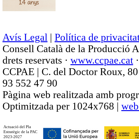
Avís Legal
|
Política de privacita
Consell Català de la Producció 
drets reservats ·
www.ccpae.cat
CCPAE | C. del Doctor Roux, 80 p
93 552 47 90
Pàgina web realitzada amb progr
Optimitzada per 1024x768 |
web
Actuació del Pla
Estratègic de la PAC
2023-2027