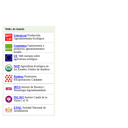
Webs de interés
Gencat.cat
Producción
Agroalimentaria Ecológica
Gastroteca
Gastronomía y
productos agroalimentarios
locales
UE
Web europea sobre
agricultura ecológica
NOP
Agricultura Ecológica en
los Estados Unidos de América
Prodeca
Promotora
d'Exportacions Catalanes
IRTA
Institut de Recerca i
Tecnologia Agroalimentàries
INCAVI
Institut Català de la
Vinya i el Vi
ENAC
Entidad Nacional de
Acreditación