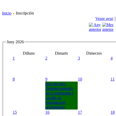
Inicio
Inscripción
Veure avui
Juny 2026
Dilluns
Dimarts
Dimecres
1
2
3
4
8
9
10
11
Inici de curs.
Teràpies naturals
per a remugants i
cavalls en
explotacions
ecològiques
15
16
17
18