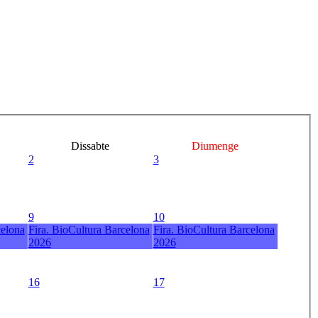
Dissabte
Diumenge
2
3
9
10
celona
Fira. BioCultura Barcelona
Fira. BioCultura Barcelona
2026
2026
16
17