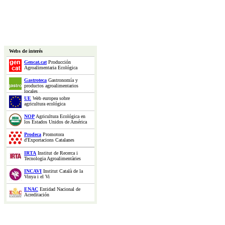
Webs de interés
Gencat.cat
Producción
Agroalimentaria Ecológica
Gastroteca
Gastronomía y
productos agroalimentarios
locales
UE
Web europea sobre
agricultura ecológica
NOP
Agricultura Ecológica en
los Estados Unidos de América
Prodeca
Promotora
d'Exportacions Catalanes
IRTA
Institut de Recerca i
Tecnologia Agroalimentàries
INCAVI
Institut Català de la
Vinya i el Vi
ENAC
Entidad Nacional de
Acreditación