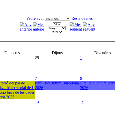
Veure avui
Resta de mes
Dimecres
Dijous
Divendres
29
1
7
8
tació del pla de
Fira. BioCultura Barcelona
Fira. BioCultura Bar
tzació territorial de la
2026
2026
ció bio i de les dades
ctor 2025
14
15