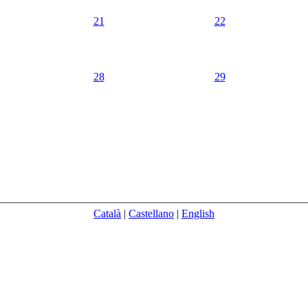
21
22
28
29
Català
|
Castellano
|
English