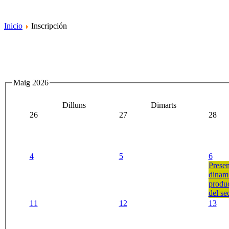
Inicio
Inscripción
Maig 2026
Dilluns
Dimarts
26
27
28
4
5
6
Presen
dinami
produc
del se
11
12
13