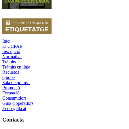
Inici
El CCPAE
Inscripció
Normativa
Tràmits
Tràmits en línia
Recursos
Quotes
Sala de premsa
Promoció
Formació
Consumidors
Guia d'operadors
Ecosegell.cat
Contacta