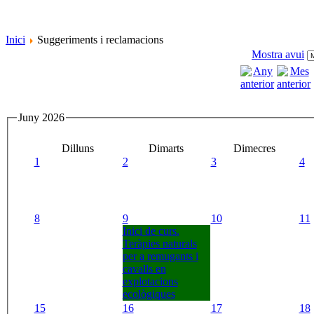
Inici
Suggeriments i reclamacions
Mostra avui
Juny 2026
Dilluns
Dimarts
Dimecres
1
2
3
4
8
9
10
11
Inici de curs.
Teràpies naturals
per a remugants i
cavalls en
explotacions
ecològiques
15
16
17
18