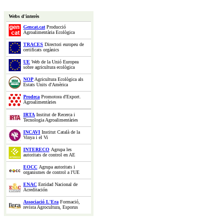
Webs d'interès
Gencat.cat
Producció
Agroalimentària Ecològica
TRACES
Directori europeu de
certificats orgànics
UE
Web de la Unió Europea
sobre agricultura ecològica
NOP
Agricultura Ecològica als
Estats Units d'Amèrica
Prodeca
Promotora d'Export.
Agroalimentàries
IRTA
Institut de Recerca i
Tecnologia Agroalimentàries
INCAVI
Institut Català de la
Vinya i el Vi
INTERECO
Agrupa les
autoritats de control en AE
EOCC
Agrupa autoritats i
organismes de control a l'UE
ENAC
Entidad Nacional de
Acreditación
Associació L'Era
Formació,
revista Agrocultura, Esporus