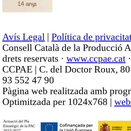
Avís Legal
|
Política de privacita
Consell Català de la Producció 
drets reservats ·
www.ccpae.cat
CCPAE | C. del Doctor Roux, 80 p
93 552 47 90
Pàgina web realitzada amb progr
Optimitzada per 1024x768 |
web
Actuació del Pla
Estratègic de la PAC
2023-2027