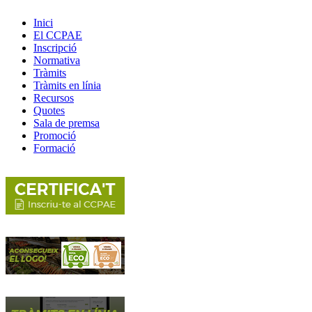
Inici
El CCPAE
Inscripció
Normativa
Tràmits
Tràmits en línia
Recursos
Quotes
Sala de premsa
Promoció
Formació