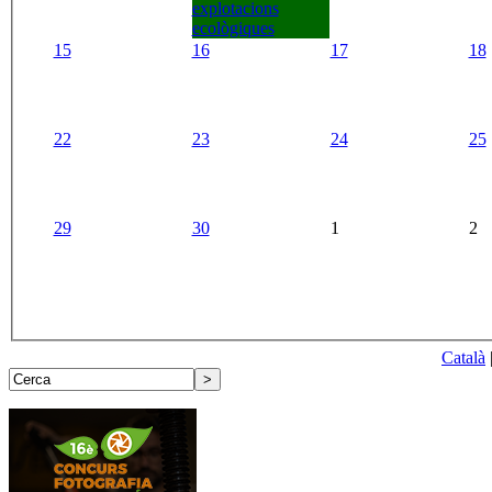
explotacions
ecològiques
15
16
17
18
22
23
24
25
29
30
1
2
Català