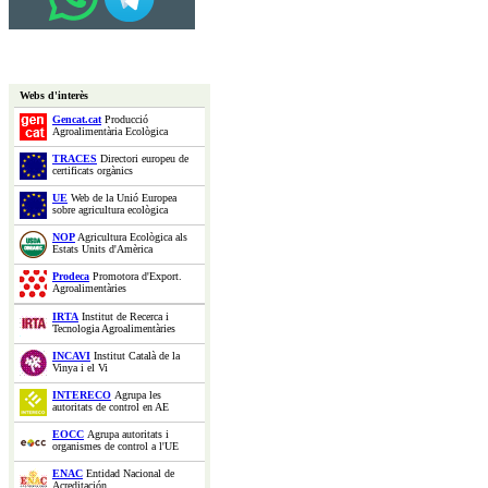
Webs d'interès
Gencat.cat
Producció
Agroalimentària Ecològica
TRACES
Directori europeu de
certificats orgànics
UE
Web de la Unió Europea
sobre agricultura ecològica
NOP
Agricultura Ecològica als
Estats Units d'Amèrica
Prodeca
Promotora d'Export.
Agroalimentàries
IRTA
Institut de Recerca i
Tecnologia Agroalimentàries
INCAVI
Institut Català de la
Vinya i el Vi
INTERECO
Agrupa les
autoritats de control en AE
EOCC
Agrupa autoritats i
organismes de control a l'UE
ENAC
Entidad Nacional de
Acreditación