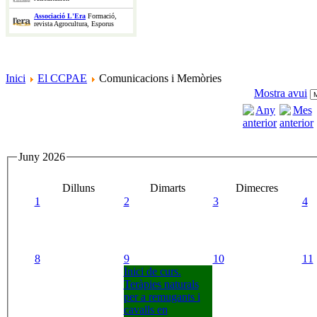
Associació L'Era
Formació,
revista Agrocultura, Esporus
Inici
El CCPAE
Comunicacions i Memòries
Mostra avui
Juny 2026
Dilluns
Dimarts
Dimecres
1
2
3
4
8
9
10
11
Inici de curs.
Teràpies naturals
per a remugants i
cavalls en