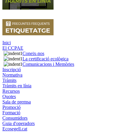
Inici
El CCPAE
Coneix-nos
La certificació ecològica
Comunicacions i Memòries
Inscripció
Normativa
Tràmits
Tràmits en línia
Recursos
Quotes
Sala de premsa
Promoció
Formació
Consumidors
Guia d'operadors
Ecosegell.cat