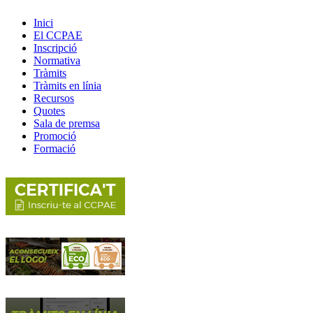
Inici
El CCPAE
Inscripció
Normativa
Tràmits
Tràmits en línia
Recursos
Quotes
Sala de premsa
Promoció
Formació