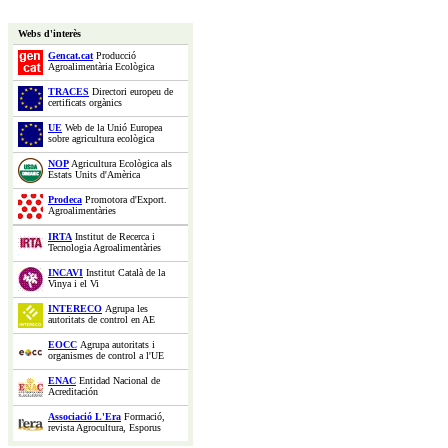
Webs d'interès
Gencat.cat
Producció
Agroalimentària Ecològica
TRACES
Directori europeu de
certificats orgànics
UE
Web de la Unió Europea
sobre agricultura ecològica
NOP
Agricultura Ecològica als
Estats Units d'Amèrica
Prodeca
Promotora d'Export.
Agroalimentàries
IRTA
Institut de Recerca i
Tecnologia Agroalimentàries
INCAVI
Institut Català de la
Vinya i el Vi
INTERECO
Agrupa les
autoritats de control en AE
EOCC
Agrupa autoritats i
organismes de control a l'UE
ENAC
Entidad Nacional de
Acreditación
Associació L'Era
Formació,
revista Agrocultura, Esporus