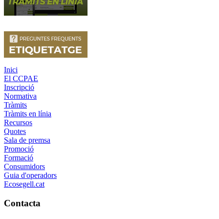
Inici
El CCPAE
Inscripció
Normativa
Tràmits
Tràmits en línia
Recursos
Quotes
Sala de premsa
Promoció
Formació
Consumidors
Guia d'operadors
Ecosegell.cat
Contacta