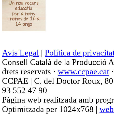
Avís Legal
|
Política de privacita
Consell Català de la Producció 
drets reservats ·
www.ccpae.cat
CCPAE | C. del Doctor Roux, 80 p
93 552 47 90
Pàgina web realitzada amb progr
Optimitzada per 1024x768 |
web