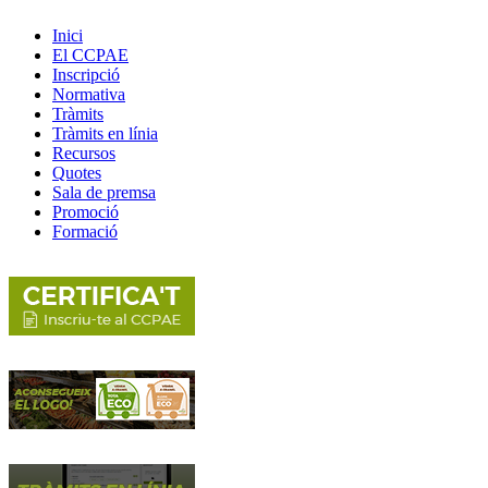
Inici
El CCPAE
Inscripció
Normativa
Tràmits
Tràmits en línia
Recursos
Quotes
Sala de premsa
Promoció
Formació