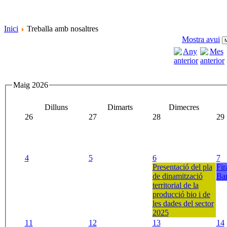
Inici
Treballa amb nosaltres
Mostra avui
Maig 2026
Dilluns
Dimarts
Dimecres
26
27
28
29
4
5
6
7
Presentació del pla
Fir
de dinamització
Bar
territorial de la
producció bio i de
les dades del sector
2025
11
12
13
14