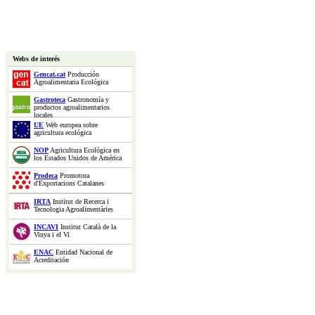
Webs de interés
Gencat.cat
Producción
Agroalimentaria Ecológica
Gastroteca
Gastronomía y
productos agroalimentarios
locales
UE
Web europea sobre
agricultura ecológica
NOP
Agricultura Ecológica en
los Estados Unidos de América
Prodeca
Promotora
d'Exportacions Catalanes
IRTA
Institut de Recerca i
Tecnologia Agroalimentàries
INCAVI
Institut Català de la
Vinya i el Vi
ENAC
Entidad Nacional de
Acreditación