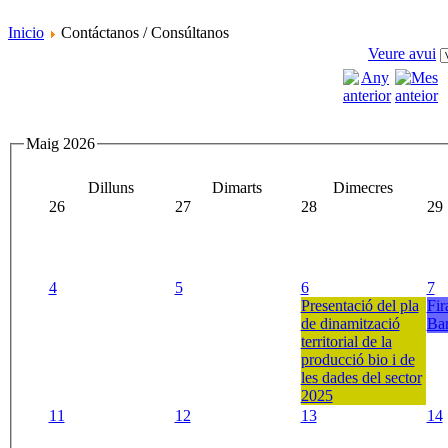
Inicio
Contáctanos / Consúltanos
Veure avui
Maig 2026
Dilluns
Dimarts
Dimecres
26
27
28
29
4
5
6
7
Presentació del pla
Fir
de dinamització
Bar
territorial de la
producció bio i de
les dades del sector
2025
11
12
13
14