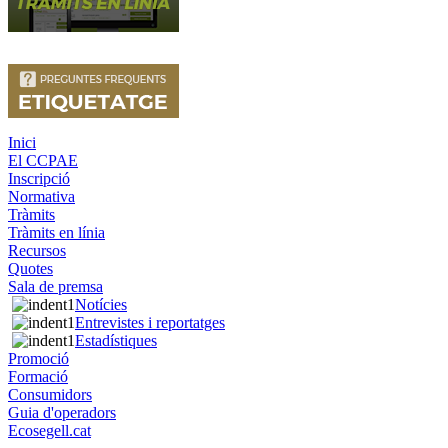
Inici
El CCPAE
Inscripció
Normativa
Tràmits
Tràmits en línia
Recursos
Quotes
Sala de premsa
Notícies
Entrevistes i reportatges
Estadístiques
Promoció
Formació
Consumidors
Guia d'operadors
Ecosegell.cat