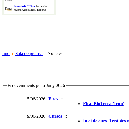
Associació L'Era
Formació,
revista Agrocultura, Esporus
Inici
Sala de premsa
Notícies
Esdeveniments per a Juny 2026
5/06/2026
Fires
::
Fira. BioTerra (Irun)
9/06/2026
Cursos
::
Inici de curs. Teràpies 