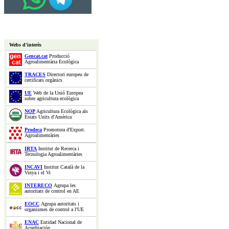
Webs d'interès
Gencat.cat
Producció
Agroalimentària Ecològica
TRACES
Directori europeu de
certificats orgànics
UE
Web de la Unió Europea
sobre agricultura ecològica
NOP
Agricultura Ecològica als
Estats Units d'Amèrica
Prodeca
Promotora d'Export.
Agroalimentàries
IRTA
Institut de Recerca i
Tecnologia Agroalimentàries
INCAVI
Institut Català de la
Vinya i el Vi
INTERECO
Agrupa les
autoritats de control en AE
EOCC
Agrupa autoritats i
organismes de control a l'UE
ENAC
Entidad Nacional de
Acreditación