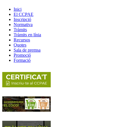
Inici
El CCPAE
Inscripció
Normativa
Tràmits
Tràmits en línia
Recursos
Quotes
Sala de premsa
Promoció
Formació