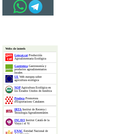
Webs de interés
Gencat.cat
Producción
Agroalimentaria Ecológica
Gastroteca
Gastronomía y
productos agroalimentarios
locales
UE
Web europea sobre
agricultura ecológica
NOP
Agricultura Ecológica en
los Estados Unidos de América
Prodeca
Promotora
d'Exportacions Catalanes
IRTA
Institut de Recerca i
Tecnologia Agroalimentàries
INCAVI
Institut Català de la
Vinya i el Vi
ENAC
Entidad Nacional de