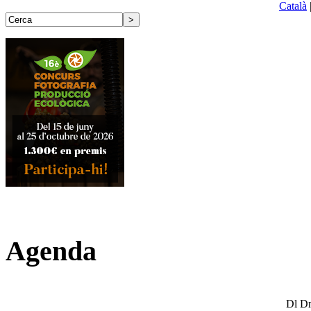
Català
Agenda
Dl
D