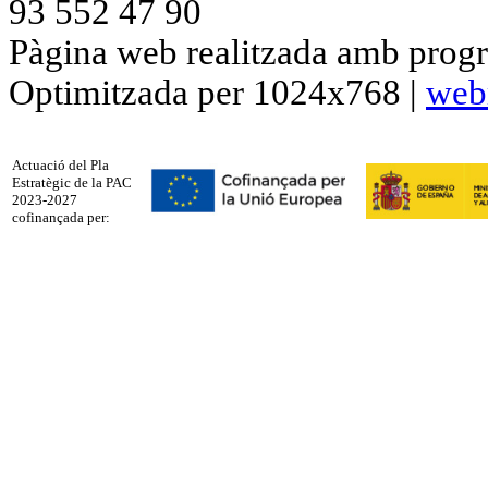
93 552 47 90
Pàgina web realitzada amb progr
Optimitzada per 1024x768 |
web
Actuació del Pla
Estratègic de la PAC
2023-2027
cofinançada per: