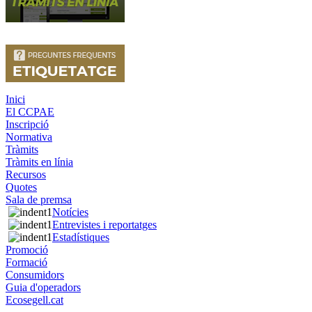
Inici
El CCPAE
Inscripció
Normativa
Tràmits
Tràmits en línia
Recursos
Quotes
Sala de premsa
Notícies
Entrevistes i reportatges
Estadístiques
Promoció
Formació
Consumidors
Guia d'operadors
Ecosegell.cat