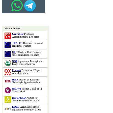
Webs d'interès
Gencat.cat
Producció
Agroalimentària Ecològica
TRACES
Directori europeu de
certificats orgànics
UE
Web de la Unió Europea
sobre agricultura ecològica
NOP
Agricultura Ecològica als
Estats Units d'Amèrica
Prodeca
Promotora d'Export.
Agroalimentàries
IRTA
Institut de Recerca i
Tecnologia Agroalimentàries
INCAVI
Institut Català de la
Vinya i el Vi
INTERECO
Agrupa les
autoritats de control en AE
EOCC
Agrupa autoritats i
organismes de control a l'UE