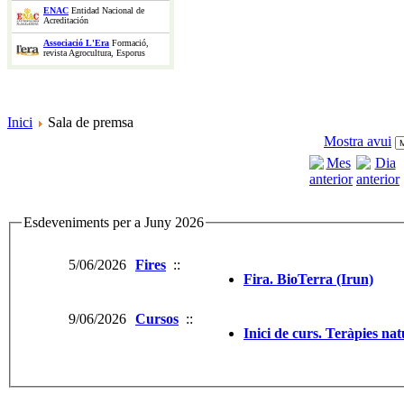
ENAC
Entidad Nacional de
Acreditación
Associació L'Era
Formació,
revista Agrocultura, Esporus
Inici
Sala de premsa
Mostra avui
Esdeveniments per a Juny 2026
5/06/2026
Fires
::
Fira. BioTerra (Irun)
9/06/2026
Cursos
::
Inici de curs. Teràpies na