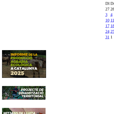
Dl
D
27
2
3
4
10
1
17
1
24
2
31
1