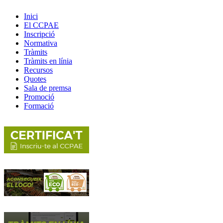
Inici
El CCPAE
Inscripció
Normativa
Tràmits
Tràmits en línia
Recursos
Quotes
Sala de premsa
Promoció
Formació