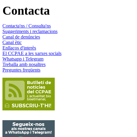
Contacta
Contacta'ns / Consulta'ns
Suggeriments i reclamacions
Canal de denúncies
Canal ètic
Enllaços d'interès
El CCPAE a les xarxes socials
Whatsapp i Telegram
Treballa amb nosaltres
Preguntes freqüents