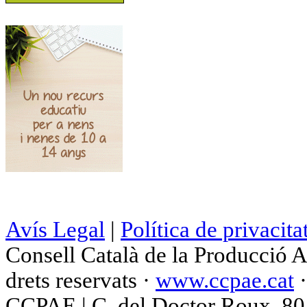
Avís Legal
|
Política de privacita
Consell Català de la Producció 
drets reservats ·
www.ccpae.cat
CCPAE | C. del Doctor Roux, 80 p