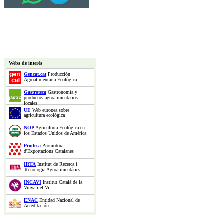
Webs de interés
Gencat.cat
Producción
Agroalimentaria Ecológica
Gastroteca
Gastronomía y
productos agroalimentarios
locales
UE
Web europea sobre
agricultura ecológica
NOP
Agricultura Ecológica en
los Estados Unidos de América
Prodeca
Promotora
d'Exportacions Catalanes
IRTA
Institut de Recerca i
Tecnologia Agroalimentàries
INCAVI
Institut Català de la
Vinya i el Vi
ENAC
Entidad Nacional de
Acreditación