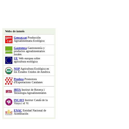
Webs de interés
Gencat.cat
Producción
Agroalimentaria Ecológica
Gastroteca
Gastronomía y
productos agroalimentarios
locales
UE
Web europea sobre
agricultura ecológica
NOP
Agricultura Ecológica en
los Estados Unidos de América
Prodeca
Promotora
d'Exportacions Catalanes
IRTA
Institut de Recerca i
Tecnologia Agroalimentàries
INCAVI
Institut Català de la
Vinya i el Vi
ENAC
Entidad Nacional de
Acreditación