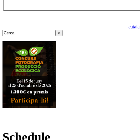
catal
Schedule