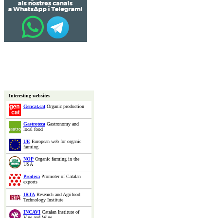
Interesting websites
Gencat.cat
Organic production
Gastroteca
Gastronomy and
local food
UE
European web for organic
farming
NOP
Organic farming in the
USA
Prodeca
Promoter of Catalan
exports
IRTA
Research and Agrifood
Technology Institute
INCAVI
Catalan Institute of
Vine and Wine