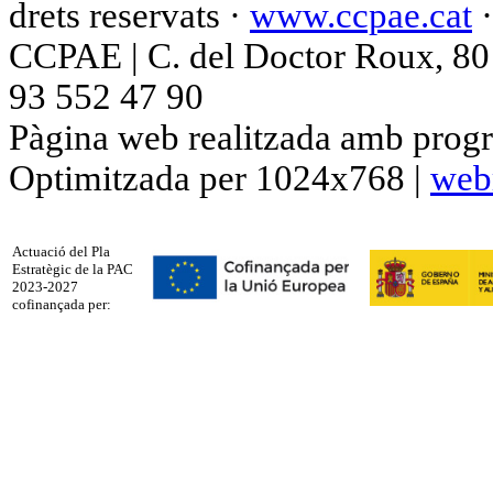
drets reservats ·
www.ccpae.cat
CCPAE | C. del Doctor Roux, 80 p
93 552 47 90
Pàgina web realitzada amb progr
Optimitzada per 1024x768 |
web
Actuació del Pla
Estratègic de la PAC
2023-2027
cofinançada per: