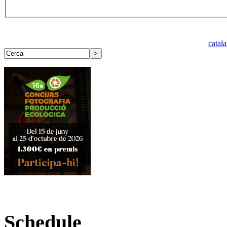
catal
Schedule