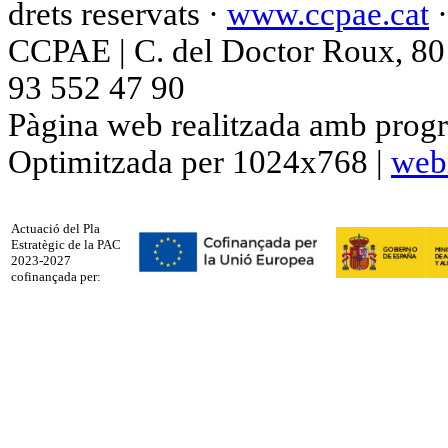
drets reservats ·
www.ccpae.cat
CCPAE | C. del Doctor Roux, 80 p
93 552 47 90
Pàgina web realitzada amb progr
Optimitzada per 1024x768 |
web
Actuació del Pla
Estratègic de la PAC
2023-2027
cofinançada per: