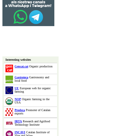
Interesting websites
Gencat.cat
Organic production
Gastroteca
Gastronomy and
local food
UE
European web for organic
farming
NOP
Organic farming in the
USA
Prodeca
Promoter of Catalan
exports
IRTA
Research and Agrifood
Technology Institute
INCAVI
Catalan Institute of
Vine and Wine