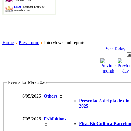
ENAC
National Entity of
Accreditation
Home
Press room
Interviews and reports
See Today
Events for May 2026
6/05/2026
Others
::
Presentació del pla de dina
2025
7/05/2026
Exhibitions
Fira. BioCultura Barcelo
::