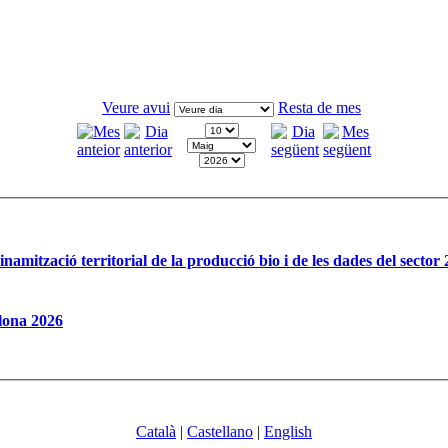
Veure avui
Resta de mes
inamització territorial de la producció bio i de les dades del sector
lona 2026
Català
|
Castellano
|
English