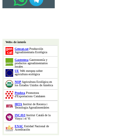
Webs de interés
Gencat.cat
Producción
Agroalimentaria Ecológica
Gastroteca
Gastronomía y
productos agroalimentarios
locales
UE
Web europea sobre
agricultura ecológica
NOP
Agricultura Ecológica en
los Estados Unidos de América
Prodeca
Promotora
d'Exportacions Catalanes
IRTA
Institut de Recerca i
Tecnologia Agroalimentàries
INCAVI
Institut Català de la
Vinya i el Vi
ENAC
Entidad Nacional de
Acreditación