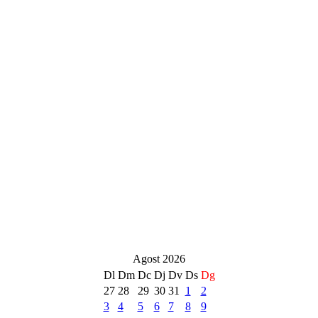
Agost 2026
Dl
Dm
Dc
Dj
Dv
Ds
Dg
27
28
29
30
31
1
2
3
4
5
6
7
8
9