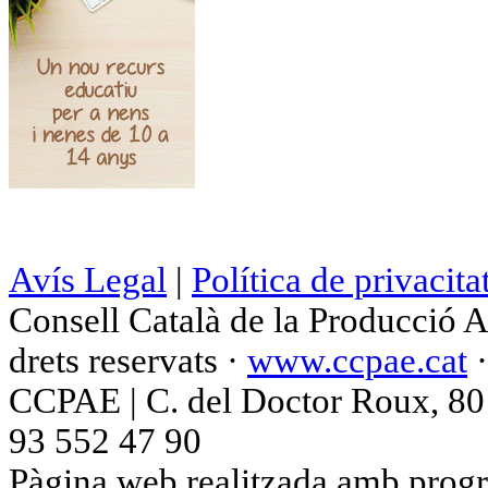
Avís Legal
|
Política de privacita
Consell Català de la Producció 
drets reservats ·
www.ccpae.cat
CCPAE | C. del Doctor Roux, 80 p
93 552 47 90
Pàgina web realitzada amb progr