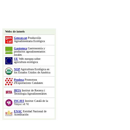
Webs de interés
Gencat.cat
Producción
Agroalimentaria Ecológica
Gastroteca
Gastronomía y
productos agroalimentarios
locales
UE
Web europea sobre
agricultura ecológica
NOP
Agricultura Ecológica en
los Estados Unidos de América
Prodeca
Promotora
d'Exportacions Catalanes
IRTA
Institut de Recerca i
Tecnologia Agroalimentàries
INCAVI
Institut Català de la
Vinya i el Vi
ENAC
Entidad Nacional de
Acreditación