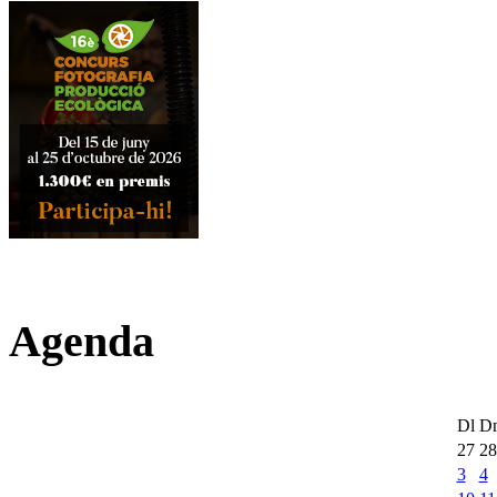
Agenda
Dl
D
27
28
3
4