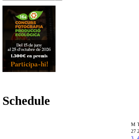
Schedule
M
27
3