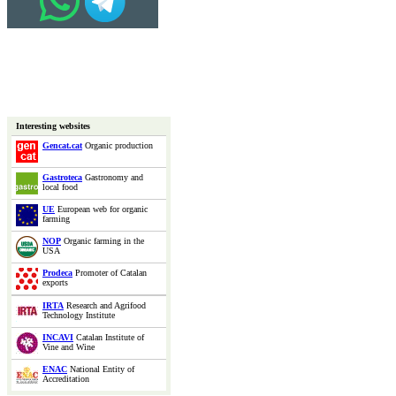
Interesting websites
Gencat.cat
Organic production
Gastroteca
Gastronomy and
local food
UE
European web for organic
farming
NOP
Organic farming in the
USA
Prodeca
Promoter of Catalan
exports
IRTA
Research and Agrifood
Technology Institute
INCAVI
Catalan Institute of
Vine and Wine
ENAC
National Entity of
Accreditation