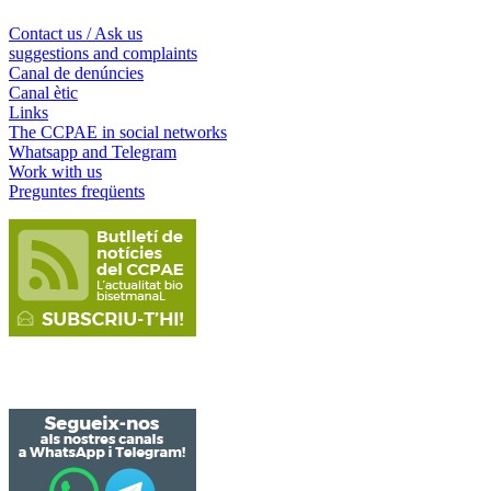
Contact us / Ask us
suggestions and complaints
Canal de denúncies
Canal ètic
Links
The CCPAE in social networks
Whatsapp and Telegram
Work with us
Preguntes freqüents