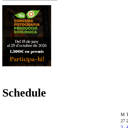
Schedule
M
27
3