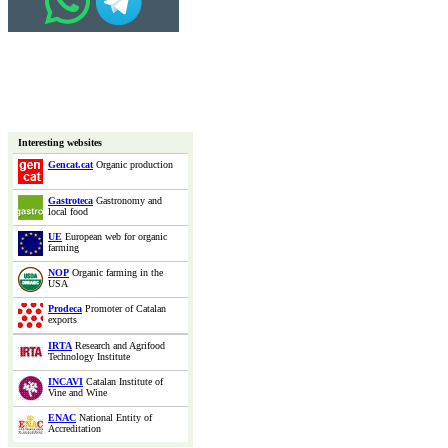
Interesting websites
Gencat.cat
Organic production
Gastroteca
Gastronomy and
local food
UE
European web for organic
farming
NOP
Organic farming in the
USA
Prodeca
Promoter of Catalan
exports
IRTA
Research and Agrifood
Technology Institute
INCAVI
Catalan Institute of
Vine and Wine
ENAC
National Entity of
Accreditation