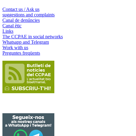
Contact us / Ask us
suggestions and complaints
Canal de denúncies
Canal ètic
Links
The CCPAE in social networks
Whatsapp and Telegram
Work with us
Preguntes freqüents