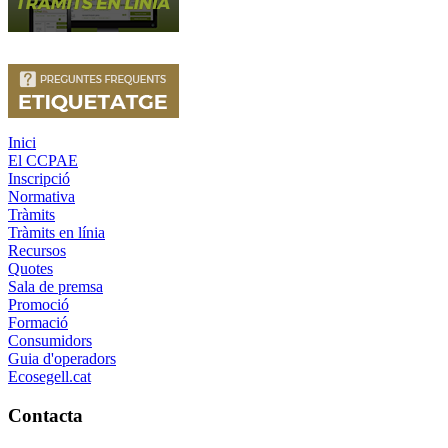
Inici
El CCPAE
Inscripció
Normativa
Tràmits
Tràmits en línia
Recursos
Quotes
Sala de premsa
Promoció
Formació
Consumidors
Guia d'operadors
Ecosegell.cat
Contacta