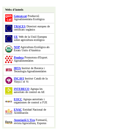
Webs d'interès
Gencat.cat
Producció
Agroalimentària Ecològica
TRACES
Directori europeu de
certificats orgànics
UE
Web de la Unió Europea
sobre agricultura ecològica
NOP
Agricultura Ecològica als
Estats Units d'Amèrica
Prodeca
Promotora d'Export.
Agroalimentàries
IRTA
Institut de Recerca i
Tecnologia Agroalimentàries
INCAVI
Institut Català de la
Vinya i el Vi
INTERECO
Agrupa les
autoritats de control en AE
EOCC
Agrupa autoritats i
organismes de control a l'UE
ENAC
Entidad Nacional de
Acreditación
Associació L'Era
Formació,
revista Agrocultura, Esporus