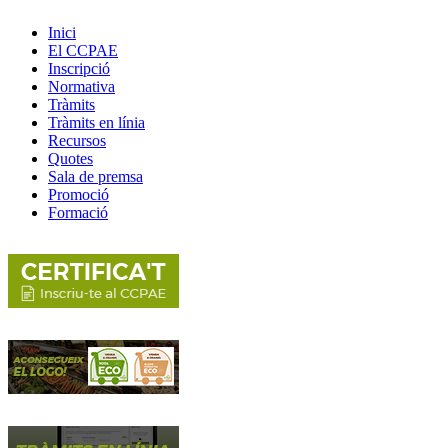
Inici
El CCPAE
Inscripció
Normativa
Tràmits
Tràmits en línia
Recursos
Quotes
Sala de premsa
Promoció
Formació