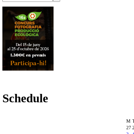
Schedule
M
27