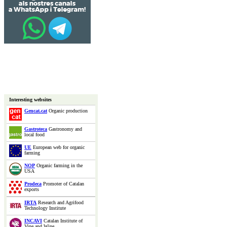
Interesting websites
Gencat.cat
Organic production
Gastroteca
Gastronomy and
local food
UE
European web for organic
farming
NOP
Organic farming in the
USA
Prodeca
Promoter of Catalan
exports
IRTA
Research and Agrifood
Technology Institute
INCAVI
Catalan Institute of
Vine and Wine