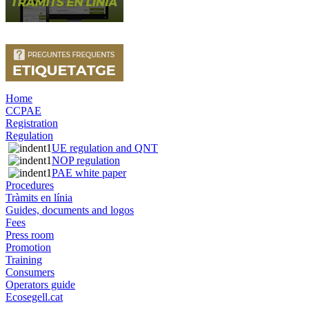
Home
CCPAE
Registration
Regulation
UE regulation and QNT
NOP regulation
PAE white paper
Procedures
Tràmits en línia
Guides, documents and logos
Fees
Press room
Promotion
Training
Consumers
Operators guide
Ecosegell.cat