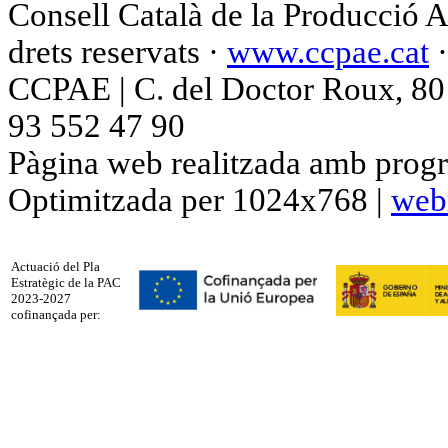
Consell Català de la Producció 
drets reservats ·
www.ccpae.cat
CCPAE | C. del Doctor Roux, 80 p
93 552 47 90
Pàgina web realitzada amb progr
Optimitzada per 1024x768 |
web
Actuació del Pla
Estratègic de la PAC
2023-2027
cofinançada per: