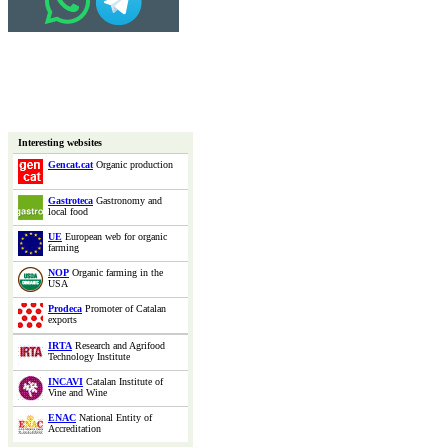
Interesting websites
Gencat.cat
Organic production
Gastroteca
Gastronomy and
local food
UE
European web for organic
farming
NOP
Organic farming in the
USA
Prodeca
Promoter of Catalan
exports
IRTA
Research and Agrifood
Technology Institute
INCAVI
Catalan Institute of
Vine and Wine
ENAC
National Entity of
Accreditation