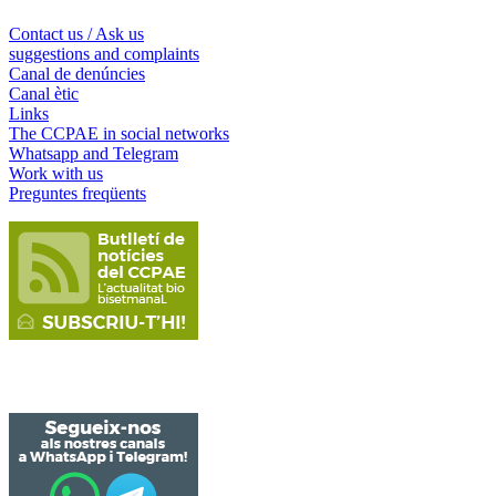
Contact us / Ask us
suggestions and complaints
Canal de denúncies
Canal ètic
Links
The CCPAE in social networks
Whatsapp and Telegram
Work with us
Preguntes freqüents