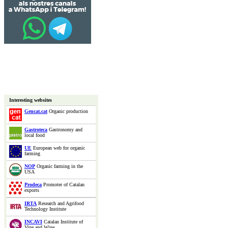
Interesting websites
Gencat.cat
Organic production
Gastroteca
Gastronomy and
local food
UE
European web for organic
farming
NOP
Organic farming in the
USA
Prodeca
Promoter of Catalan
exports
IRTA
Research and Agrifood
Technology Institute
INCAVI
Catalan Institute of
Vine and Wine