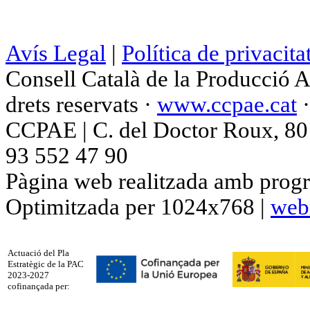
Avís Legal
|
Política de privacita
Consell Català de la Producció 
drets reservats ·
www.ccpae.cat
CCPAE | C. del Doctor Roux, 80 p
93 552 47 90
Pàgina web realitzada amb progr
Optimitzada per 1024x768 |
web
Actuació del Pla
Estratègic de la PAC
2023-2027
cofinançada per: