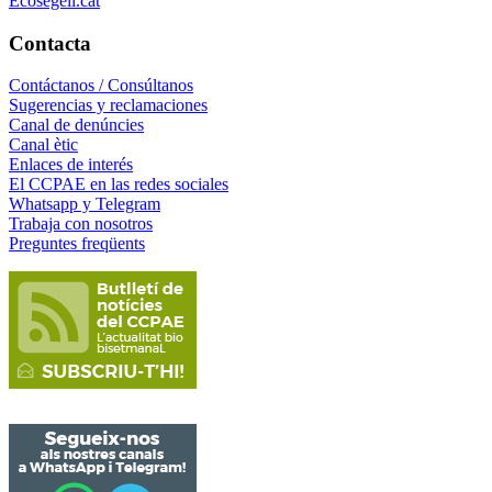
Ecosegell.cat
Contacta
Contáctanos / Consúltanos
Sugerencias y reclamaciones
Canal de denúncies
Canal ètic
Enlaces de interés
El CCPAE en las redes sociales
Whatsapp y Telegram
Trabaja con nosotros
Preguntes freqüents