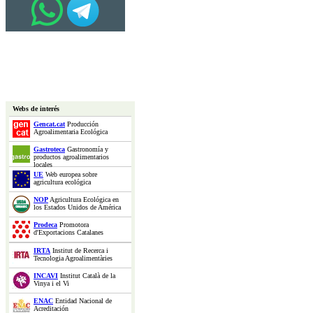
Webs de interés
Gencat.cat
Producción
Agroalimentaria Ecológica
Gastroteca
Gastronomía y
productos agroalimentarios
locales
UE
Web europea sobre
agricultura ecológica
NOP
Agricultura Ecológica en
los Estados Unidos de América
Prodeca
Promotora
d'Exportacions Catalanes
IRTA
Institut de Recerca i
Tecnologia Agroalimentàries
INCAVI
Institut Català de la
Vinya i el Vi
ENAC
Entidad Nacional de
Acreditación