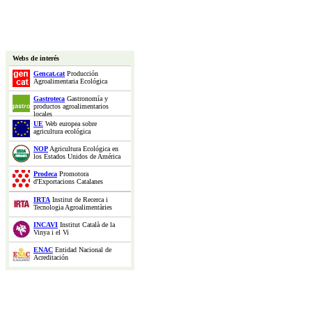
Webs de interés
Gencat.cat
Producción
Agroalimentaria Ecológica
Gastroteca
Gastronomía y
productos agroalimentarios
locales
UE
Web europea sobre
agricultura ecológica
NOP
Agricultura Ecológica en
los Estados Unidos de América
Prodeca
Promotora
d'Exportacions Catalanes
IRTA
Institut de Recerca i
Tecnologia Agroalimentàries
INCAVI
Institut Català de la
Vinya i el Vi
ENAC
Entidad Nacional de
Acreditación