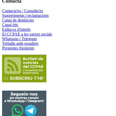
Contacta
Contacta'ns / Consulta'ns
Suggeriments i reclamacions
Canal de denúncies
Canal ètic
Enllaços d'interès
El CCPAE a les xarxes socials
Whatsapp i Telegram
Treballa amb nosaltres
Preguntes freqüents