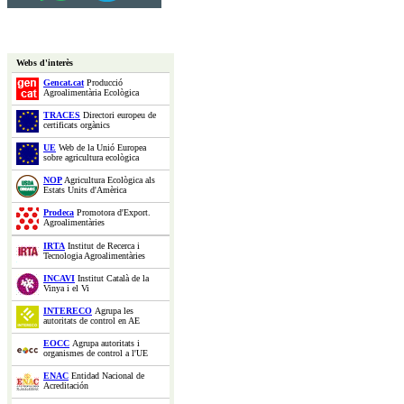
Webs d'interès
Gencat.cat
Producció
Agroalimentària Ecològica
TRACES
Directori europeu de
certificats orgànics
UE
Web de la Unió Europea
sobre agricultura ecològica
NOP
Agricultura Ecològica als
Estats Units d'Amèrica
Prodeca
Promotora d'Export.
Agroalimentàries
IRTA
Institut de Recerca i
Tecnologia Agroalimentàries
INCAVI
Institut Català de la
Vinya i el Vi
INTERECO
Agrupa les
autoritats de control en AE
EOCC
Agrupa autoritats i
organismes de control a l'UE
ENAC
Entidad Nacional de
Acreditación