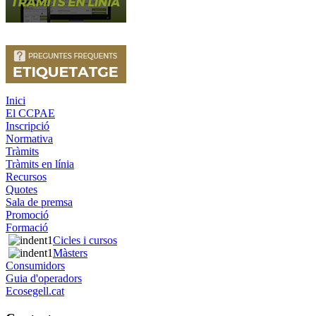
Inici
El CCPAE
Inscripció
Normativa
Tràmits
Tràmits en línia
Recursos
Quotes
Sala de premsa
Promoció
Formació
Cicles i cursos
Màsters
Consumidors
Guia d'operadors
Ecosegell.cat