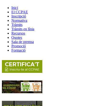
Inici
El CCPAE
Inscripció
Normativa
Tràmits
Tràmits en línia
Recursos
Quotes
Sala de premsa
Promoció
Formació