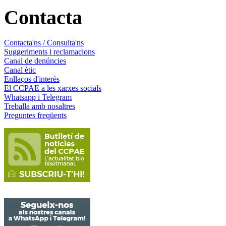
Contacta
Contacta'ns / Consulta'ns
Suggeriments i reclamacions
Canal de denúncies
Canal ètic
Enllaços d'interès
El CCPAE a les xarxes socials
Whatsapp i Telegram
Treballa amb nosaltres
Preguntes freqüents