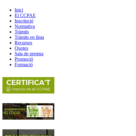
Inici
El CCPAE
Inscripció
Normativa
Tràmits
Tràmits en línia
Recursos
Quotes
Sala de premsa
Promoció
Formació