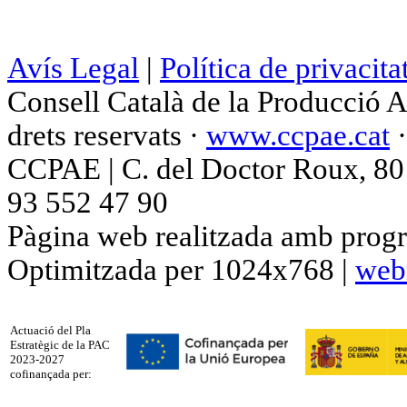
Avís Legal
|
Política de privacita
Consell Català de la Producció 
drets reservats ·
www.ccpae.cat
CCPAE | C. del Doctor Roux, 80 p
93 552 47 90
Pàgina web realitzada amb progr
Optimitzada per 1024x768 |
web
Actuació del Pla
Estratègic de la PAC
2023-2027
cofinançada per: