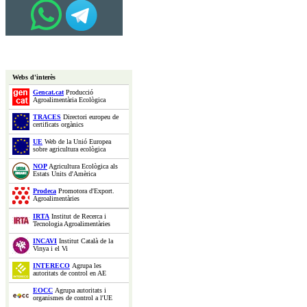
Webs d'interès
Gencat.cat
Producció
Agroalimentària Ecològica
TRACES
Directori europeu de
certificats orgànics
UE
Web de la Unió Europea
sobre agricultura ecològica
NOP
Agricultura Ecològica als
Estats Units d'Amèrica
Prodeca
Promotora d'Export.
Agroalimentàries
IRTA
Institut de Recerca i
Tecnologia Agroalimentàries
INCAVI
Institut Català de la
Vinya i el Vi
INTERECO
Agrupa les
autoritats de control en AE
EOCC
Agrupa autoritats i
organismes de control a l'UE