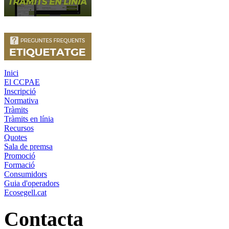
Inici
El CCPAE
Inscripció
Normativa
Tràmits
Tràmits en línia
Recursos
Quotes
Sala de premsa
Promoció
Formació
Consumidors
Guia d'operadors
Ecosegell.cat
Contacta