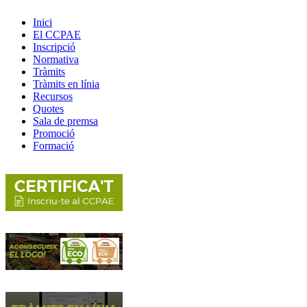
Inici
El CCPAE
Inscripció
Normativa
Tràmits
Tràmits en línia
Recursos
Quotes
Sala de premsa
Promoció
Formació