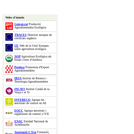
Webs d'interès
Gencat.cat
Producció
Agroalimentària Ecològica
TRACES
Directori europeu de
certificats orgànics
UE
Web de la Unió Europea
sobre agricultura ecològica
NOP
Agricultura Ecològica als
Estats Units d'Amèrica
Prodeca
Promotora d'Export.
Agroalimentàries
IRTA
Institut de Recerca i
Tecnologia Agroalimentàries
INCAVI
Institut Català de la
Vinya i el Vi
INTERECO
Agrupa les
autoritats de control en AE
EOCC
Agrupa autoritats i
organismes de control a l'UE
ENAC
Entidad Nacional de
Acreditación
Associació L'Era
Formació,