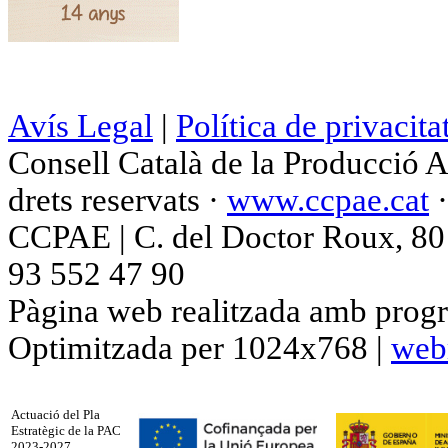
Avís Legal
|
Política de privacita
Consell Català de la Producció 
drets reservats ·
www.ccpae.cat
CCPAE | C. del Doctor Roux, 80 p
93 552 47 90
Pàgina web realitzada amb progr
Optimitzada per 1024x768 |
web
Actuació del Pla
Estratègic de la PAC
2023-2027