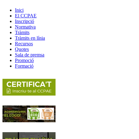
Inici
El CCPAE
Inscripció
Normativa
Tràmits
Tràmits en línia
Recursos
Quotes
Sala de premsa
Promoció
Formació