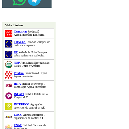
Webs d'interès
Gencat.cat
Producció
Agroalimentària Ecològica
TRACES
Directori europeu de
certificats orgànics
UE
Web de la Unió Europea
sobre agricultura ecològica
NOP
Agricultura Ecològica als
Estats Units d'Amèrica
Prodeca
Promotora d'Export.
Agroalimentàries
IRTA
Institut de Recerca i
Tecnologia Agroalimentàries
INCAVI
Institut Català de la
Vinya i el Vi
INTERECO
Agrupa les
autoritats de control en AE
EOCC
Agrupa autoritats i
organismes de control a l'UE
ENAC
Entidad Nacional de
Acreditación