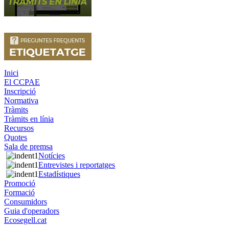
Inici
El CCPAE
Inscripció
Normativa
Tràmits
Tràmits en línia
Recursos
Quotes
Sala de premsa
Notícies
Entrevistes i reportatges
Estadístiques
Promoció
Formació
Consumidors
Guia d'operadors
Ecosegell.cat