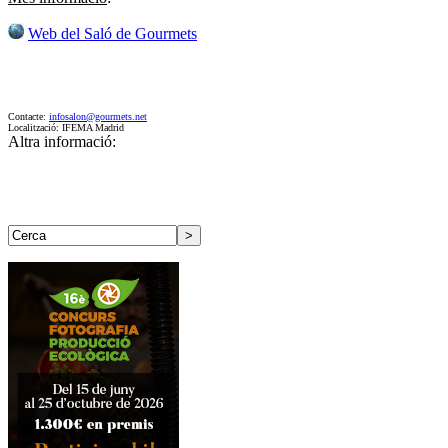
Web del Saló de Gourmets
Contacte:
infosalon@gourmets.net
Localització: IFEMA Madrid
Altra informació: