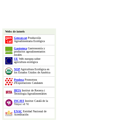
Webs de interés
Gencat.cat
Producción
Agroalimentaria Ecológica
Gastroteca
Gastronomía y
productos agroalimentarios
locales
UE
Web europea sobre
agricultura ecológica
NOP
Agricultura Ecológica en
los Estados Unidos de América
Prodeca
Promotora
d'Exportacions Catalanes
IRTA
Institut de Recerca i
Tecnologia Agroalimentàries
INCAVI
Institut Català de la
Vinya i el Vi
ENAC
Entidad Nacional de
Acreditación