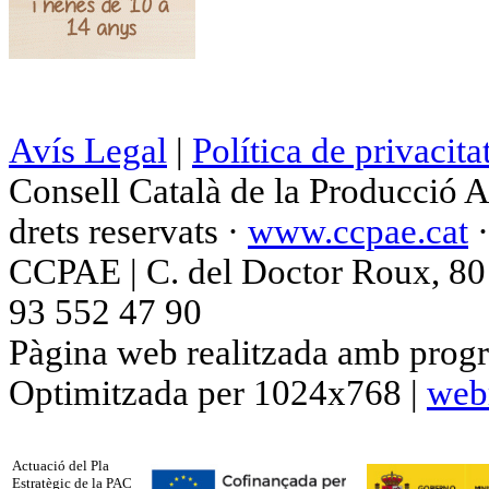
Avís Legal
|
Política de privacita
Consell Català de la Producció 
drets reservats ·
www.ccpae.cat
CCPAE | C. del Doctor Roux, 80 p
93 552 47 90
Pàgina web realitzada amb progr
Optimitzada per 1024x768 |
web
Actuació del Pla
Estratègic de la PAC