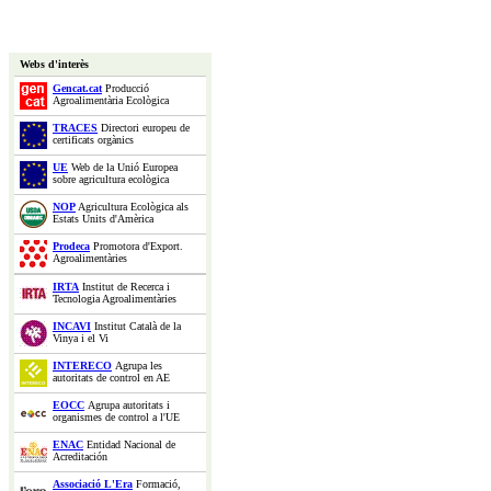
Webs d'interès
Gencat.cat
Producció
Agroalimentària Ecològica
TRACES
Directori europeu de
certificats orgànics
UE
Web de la Unió Europea
sobre agricultura ecològica
NOP
Agricultura Ecològica als
Estats Units d'Amèrica
Prodeca
Promotora d'Export.
Agroalimentàries
IRTA
Institut de Recerca i
Tecnologia Agroalimentàries
INCAVI
Institut Català de la
Vinya i el Vi
INTERECO
Agrupa les
autoritats de control en AE
EOCC
Agrupa autoritats i
organismes de control a l'UE
ENAC
Entidad Nacional de
Acreditación
Associació L'Era
Formació,