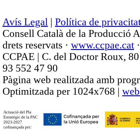
Avís Legal
|
Política de privacita
Consell Català de la Producció 
drets reservats ·
www.ccpae.cat
CCPAE | C. del Doctor Roux, 80 p
93 552 47 90
Pàgina web realitzada amb progr
Optimitzada per 1024x768 |
web
Actuació del Pla
Estratègic de la PAC
2023-2027
cofinançada per: