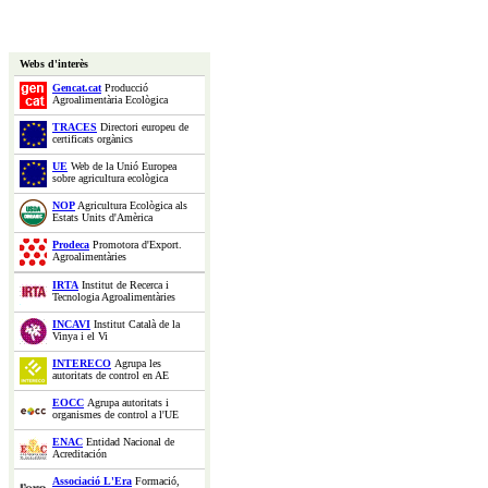
Webs d'interès
Gencat.cat
Producció
Agroalimentària Ecològica
TRACES
Directori europeu de
certificats orgànics
UE
Web de la Unió Europea
sobre agricultura ecològica
NOP
Agricultura Ecològica als
Estats Units d'Amèrica
Prodeca
Promotora d'Export.
Agroalimentàries
IRTA
Institut de Recerca i
Tecnologia Agroalimentàries
INCAVI
Institut Català de la
Vinya i el Vi
INTERECO
Agrupa les
autoritats de control en AE
EOCC
Agrupa autoritats i
organismes de control a l'UE
ENAC
Entidad Nacional de
Acreditación
Associació L'Era
Formació,