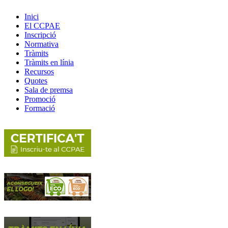
Inici
El CCPAE
Inscripció
Normativa
Tràmits
Tràmits en línia
Recursos
Quotes
Sala de premsa
Promoció
Formació