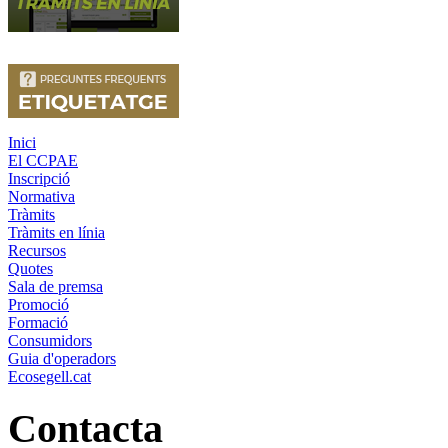
Inici
El CCPAE
Inscripció
Normativa
Tràmits
Tràmits en línia
Recursos
Quotes
Sala de premsa
Promoció
Formació
Consumidors
Guia d'operadors
Ecosegell.cat
Contacta