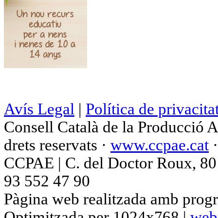
Avís Legal
|
Política de privacita
Consell Català de la Producció 
drets reservats ·
www.ccpae.cat
CCPAE | C. del Doctor Roux, 80 p
93 552 47 90
Pàgina web realitzada amb progr
Optimitzada per 1024x768 |
web