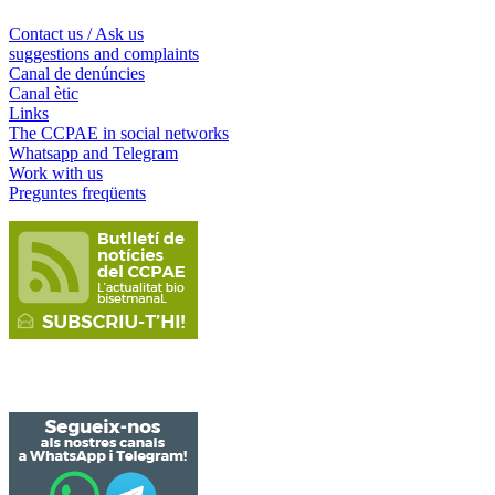
Contact us / Ask us
suggestions and complaints
Canal de denúncies
Canal ètic
Links
The CCPAE in social networks
Whatsapp and Telegram
Work with us
Preguntes freqüents