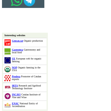
Interesting websites
Gencat.cat
Organic production
Gastroteca
Gastronomy and
local food
UE
European web for organic
farming
NOP
Organic farming in the
USA
Prodeca
Promoter of Catalan
exports
IRTA
Research and Agrifood
Technology Institute
INCAVI
Catalan Institute of
Vine and Wine
ENAC
National Entity of
Accreditation