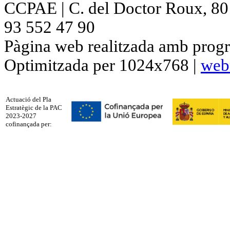
CCPAE | C. del Doctor Roux, 80 p
93 552 47 90
Pàgina web realitzada amb progr
Optimitzada per 1024x768 |
web
Actuació del Pla
Estratègic de la PAC
2023-2027
cofinançada per: