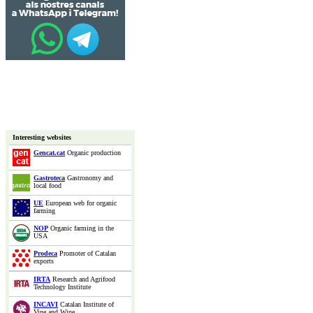
Interesting websites
Gencat.cat
Organic production
Gastroteca
Gastronomy and
local food
UE
European web for organic
farming
NOP
Organic farming in the
USA
Prodeca
Promoter of Catalan
exports
IRTA
Research and Agrifood
Technology Institute
INCAVI
Catalan Institute of
Vine and Wine