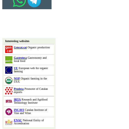
Interesting websites
Gencat.cat
Organic production
Gastroteca
Gastronomy and
local food
UE
European web for organic
farming
NOP
Organic farming in the
USA
Prodeca
Promoter of Catalan
exports
IRTA
Research and Agrifood
Technology Institute
INCAVI
Catalan Institute of
Vine and Wine
ENAC
National Entity of
Accreditation