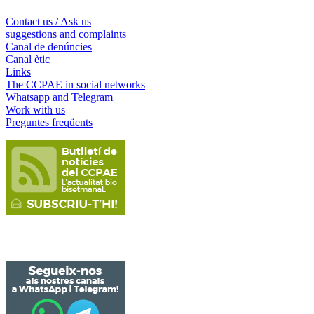
Contact us / Ask us
suggestions and complaints
Canal de denúncies
Canal ètic
Links
The CCPAE in social networks
Whatsapp and Telegram
Work with us
Preguntes freqüents