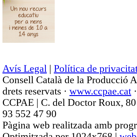
Avís Legal
|
Política de privacita
Consell Català de la Producció 
drets reservats ·
www.ccpae.cat
CCPAE | C. del Doctor Roux, 80 p
93 552 47 90
Pàgina web realitzada amb progr
Optimitzada per 1024x768 |
web