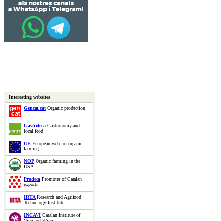
Interesting websites
Gencat.cat
Organic production
Gastroteca
Gastronomy and
local food
UE
European web for organic
farming
NOP
Organic farming in the
USA
Prodeca
Promoter of Catalan
exports
IRTA
Research and Agrifood
Technology Institute
INCAVI
Catalan Institute of
Vine and Wine