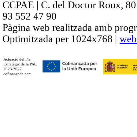
CCPAE | C. del Doctor Roux, 80 p
93 552 47 90
Pàgina web realitzada amb progr
Optimitzada per 1024x768 |
web
Actuació del Pla
Estratègic de la PAC
2023-2027
cofinançada per: