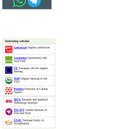
Interesting websites
Gencat.cat
Organic production
Gastroteca
Gastronomy and
local food
UE
European web for organic
farming
NOP
Organic farming in the
USA
Prodeca
Promoter of Catalan
exports
IRTA
Research and Agrifood
Technology Institute
INCAVI
Catalan Institute of
Vine and Wine
ENAC
National Entity of
Accreditation