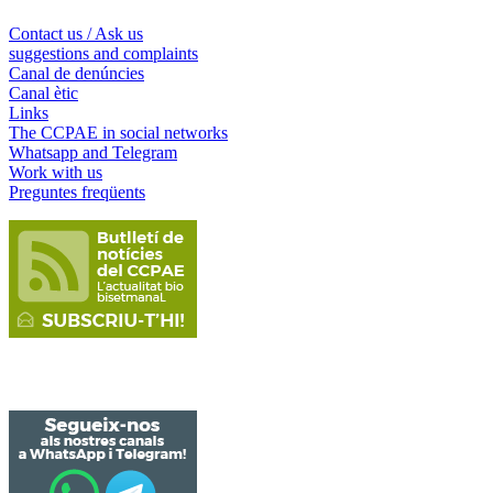
Contact us / Ask us
suggestions and complaints
Canal de denúncies
Canal ètic
Links
The CCPAE in social networks
Whatsapp and Telegram
Work with us
Preguntes freqüents