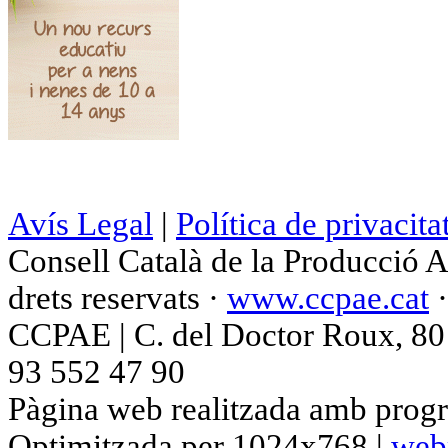
Avís Legal
|
Política de privacita
Consell Català de la Producció 
drets reservats ·
www.ccpae.cat
CCPAE | C. del Doctor Roux, 80 p
93 552 47 90
Pàgina web realitzada amb progr
Optimitzada per 1024x768 |
web