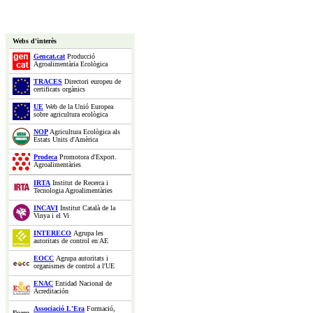
Webs d'interès
Gencat.cat
Producció
Agroalimentària Ecològica
TRACES
Directori europeu de
certificats orgànics
UE
Web de la Unió Europea
sobre agricultura ecològica
NOP
Agricultura Ecològica als
Estats Units d'Amèrica
Prodeca
Promotora d'Export.
Agroalimentàries
IRTA
Institut de Recerca i
Tecnologia Agroalimentàries
INCAVI
Institut Català de la
Vinya i el Vi
INTERECO
Agrupa les
autoritats de control en AE
EOCC
Agrupa autoritats i
organismes de control a l'UE
ENAC
Entidad Nacional de
Acreditación
Associació L'Era
Formació,