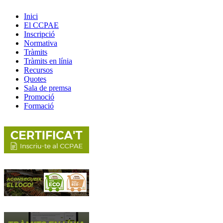
Inici
El CCPAE
Inscripció
Normativa
Tràmits
Tràmits en línia
Recursos
Quotes
Sala de premsa
Promoció
Formació