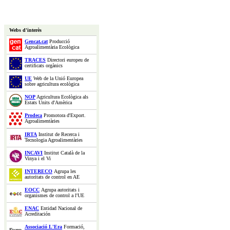
Webs d'interès
Gencat.cat
Producció
Agroalimentària Ecològica
TRACES
Directori europeu de
certificats orgànics
UE
Web de la Unió Europea
sobre agricultura ecològica
NOP
Agricultura Ecològica als
Estats Units d'Amèrica
Prodeca
Promotora d'Export.
Agroalimentàries
IRTA
Institut de Recerca i
Tecnologia Agroalimentàries
INCAVI
Institut Català de la
Vinya i el Vi
INTERECO
Agrupa les
autoritats de control en AE
EOCC
Agrupa autoritats i
organismes de control a l'UE
ENAC
Entidad Nacional de
Acreditación
Associació L'Era
Formació,