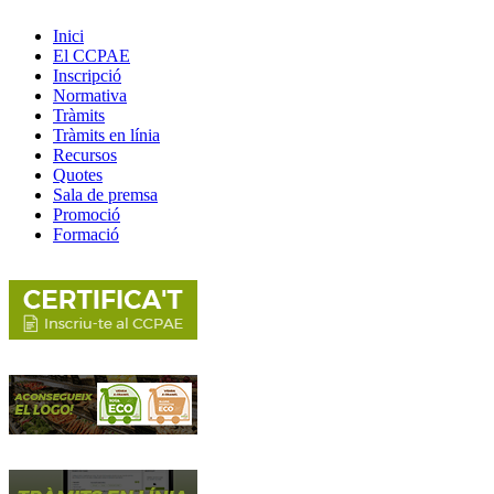
Inici
El CCPAE
Inscripció
Normativa
Tràmits
Tràmits en línia
Recursos
Quotes
Sala de premsa
Promoció
Formació