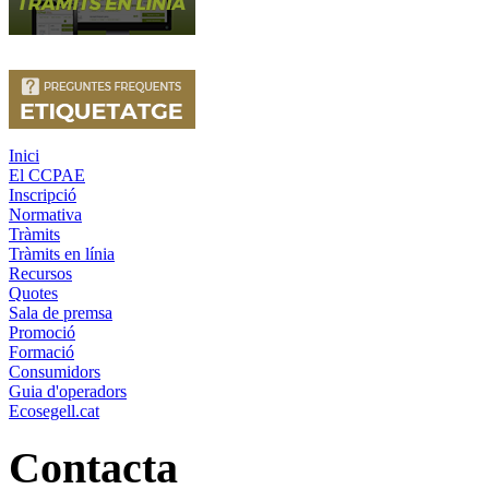
Inici
El CCPAE
Inscripció
Normativa
Tràmits
Tràmits en línia
Recursos
Quotes
Sala de premsa
Promoció
Formació
Consumidors
Guia d'operadors
Ecosegell.cat
Contacta