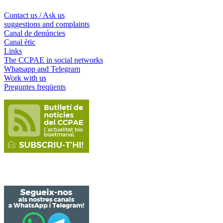
Contact us / Ask us
suggestions and complaints
Canal de denúncies
Canal ètic
Links
The CCPAE in social networks
Whatsapp and Telegram
Work with us
Preguntes freqüents