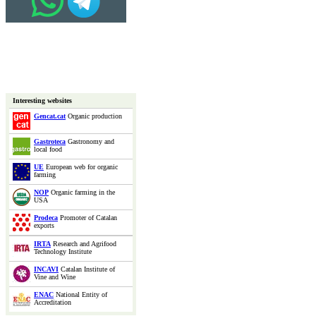
Interesting websites
Gencat.cat
Organic production
Gastroteca
Gastronomy and
local food
UE
European web for organic
farming
NOP
Organic farming in the
USA
Prodeca
Promoter of Catalan
exports
IRTA
Research and Agrifood
Technology Institute
INCAVI
Catalan Institute of
Vine and Wine
ENAC
National Entity of
Accreditation