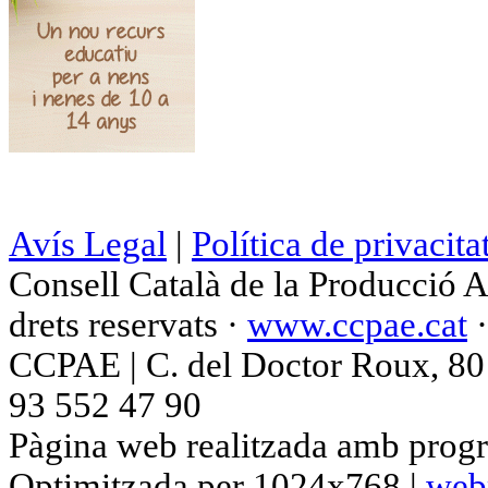
Avís Legal
|
Política de privacita
Consell Català de la Producció 
drets reservats ·
www.ccpae.cat
CCPAE | C. del Doctor Roux, 80 p
93 552 47 90
Pàgina web realitzada amb progr
Optimitzada per 1024x768 |
web