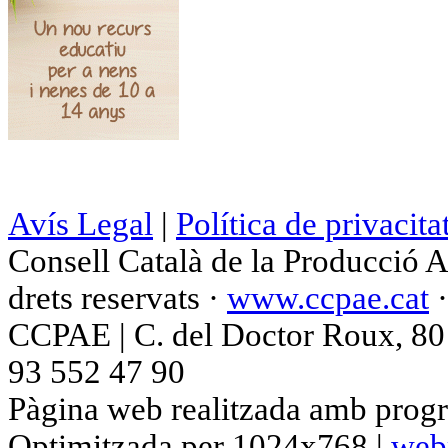
Avís Legal
|
Política de privacita
Consell Català de la Producció 
drets reservats ·
www.ccpae.cat
CCPAE | C. del Doctor Roux, 80 p
93 552 47 90
Pàgina web realitzada amb progr
Optimitzada per 1024x768 |
web