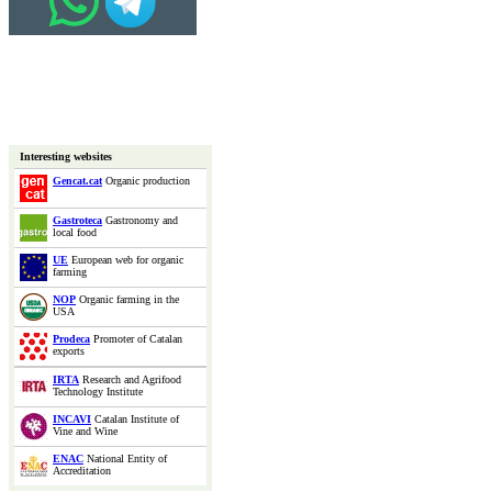
Interesting websites
Gencat.cat
Organic production
Gastroteca
Gastronomy and
local food
UE
European web for organic
farming
NOP
Organic farming in the
USA
Prodeca
Promoter of Catalan
exports
IRTA
Research and Agrifood
Technology Institute
INCAVI
Catalan Institute of
Vine and Wine
ENAC
National Entity of
Accreditation