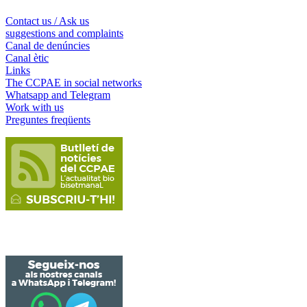
Contact us / Ask us
suggestions and complaints
Canal de denúncies
Canal ètic
Links
The CCPAE in social networks
Whatsapp and Telegram
Work with us
Preguntes freqüents