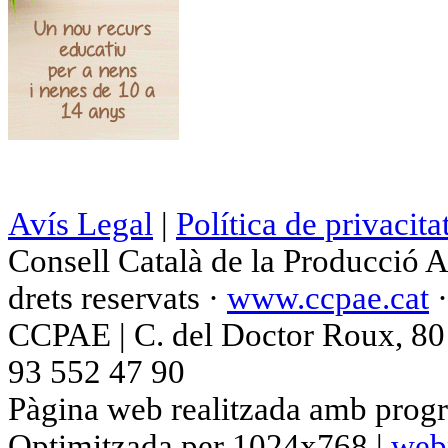
Avís Legal
|
Política de privacita
Consell Català de la Producció 
drets reservats ·
www.ccpae.cat
CCPAE | C. del Doctor Roux, 80 p
93 552 47 90
Pàgina web realitzada amb progr
Optimitzada per 1024x768 |
web