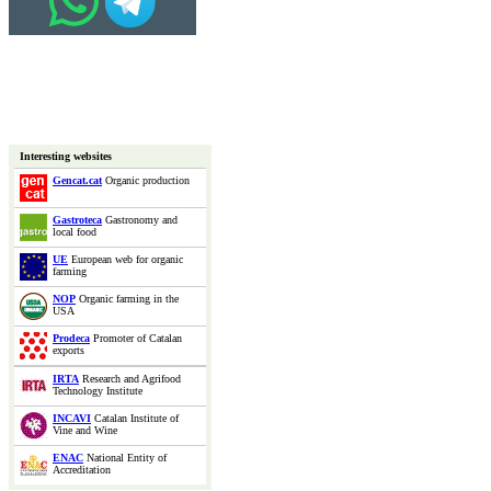
Interesting websites
Gencat.cat
Organic production
Gastroteca
Gastronomy and
local food
UE
European web for organic
farming
NOP
Organic farming in the
USA
Prodeca
Promoter of Catalan
exports
IRTA
Research and Agrifood
Technology Institute
INCAVI
Catalan Institute of
Vine and Wine
ENAC
National Entity of
Accreditation