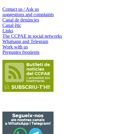
Contact us / Ask us
suggestions and complaints
Canal de denúncies
Canal ètic
Links
The CCPAE in social networks
Whatsapp and Telegram
Work with us
Preguntes freqüents