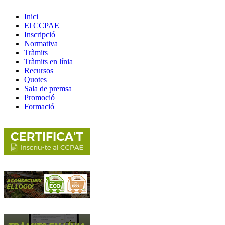
Inici
El CCPAE
Inscripció
Normativa
Tràmits
Tràmits en línia
Recursos
Quotes
Sala de premsa
Promoció
Formació