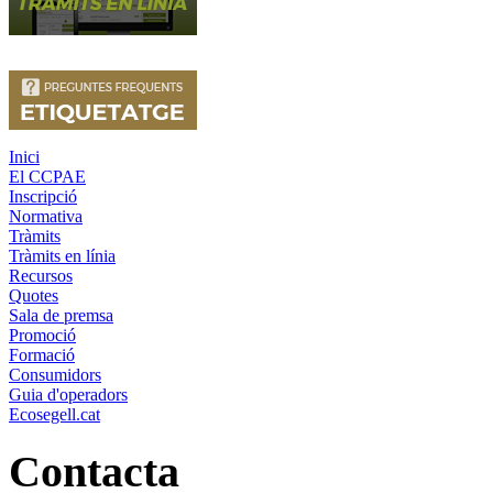
Inici
El CCPAE
Inscripció
Normativa
Tràmits
Tràmits en línia
Recursos
Quotes
Sala de premsa
Promoció
Formació
Consumidors
Guia d'operadors
Ecosegell.cat
Contacta