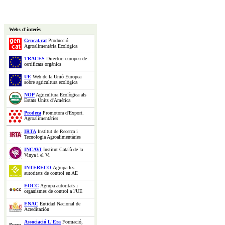
Webs d'interès
Gencat.cat
Producció
Agroalimentària Ecològica
TRACES
Directori europeu de
certificats orgànics
UE
Web de la Unió Europea
sobre agricultura ecològica
NOP
Agricultura Ecològica als
Estats Units d'Amèrica
Prodeca
Promotora d'Export.
Agroalimentàries
IRTA
Institut de Recerca i
Tecnologia Agroalimentàries
INCAVI
Institut Català de la
Vinya i el Vi
INTERECO
Agrupa les
autoritats de control en AE
EOCC
Agrupa autoritats i
organismes de control a l'UE
ENAC
Entidad Nacional de
Acreditación
Associació L'Era
Formació,