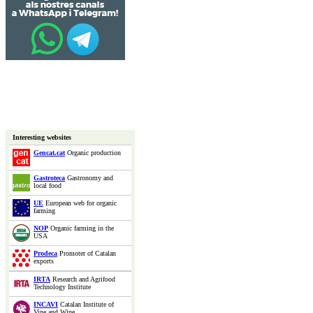
Interesting websites
Gencat.cat
Organic production
Gastroteca
Gastronomy and
local food
UE
European web for organic
farming
NOP
Organic farming in the
USA
Prodeca
Promoter of Catalan
exports
IRTA
Research and Agrifood
Technology Institute
INCAVI
Catalan Institute of
Vine and Wine