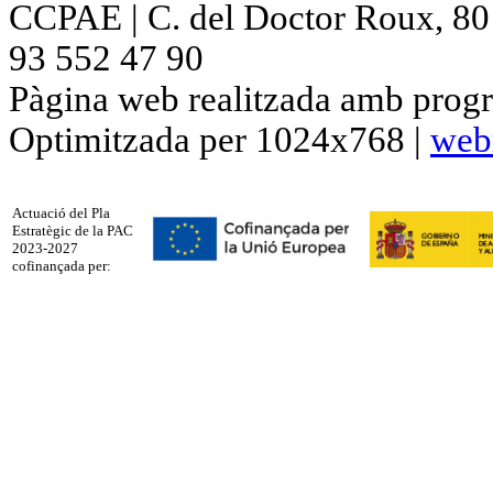
CCPAE | C. del Doctor Roux, 80 p
93 552 47 90
Pàgina web realitzada amb progr
Optimitzada per 1024x768 |
web
Actuació del Pla
Estratègic de la PAC
2023-2027
cofinançada per: