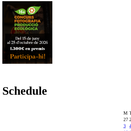
Schedule
M
27
3