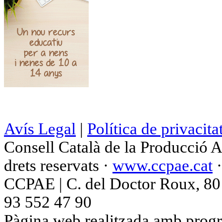
Avís Legal
|
Política de privacita
Consell Català de la Producció 
drets reservats ·
www.ccpae.cat
CCPAE | C. del Doctor Roux, 80 p
93 552 47 90
Pàgina web realitzada amb progr