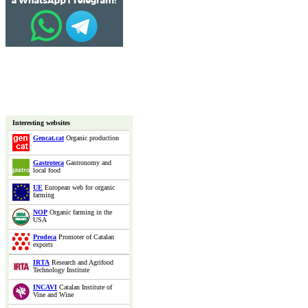
Interesting websites
Gencat.cat
Organic production
Gastroteca
Gastronomy and
local food
UE
European web for organic
farming
NOP
Organic farming in the
USA
Prodeca
Promoter of Catalan
exports
IRTA
Research and Agrifood
Technology Institute
INCAVI
Catalan Institute of
Vine and Wine