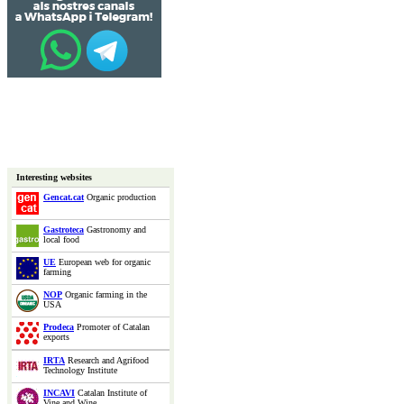
Interesting websites
Gencat.cat
Organic production
Gastroteca
Gastronomy and
local food
UE
European web for organic
farming
NOP
Organic farming in the
USA
Prodeca
Promoter of Catalan
exports
IRTA
Research and Agrifood
Technology Institute
INCAVI
Catalan Institute of
Vine and Wine