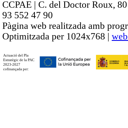
CCPAE | C. del Doctor Roux, 80 p
93 552 47 90
Pàgina web realitzada amb progr
Optimitzada per 1024x768 |
web
Actuació del Pla
Estratègic de la PAC
2023-2027
cofinançada per: