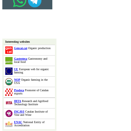
Interesting websites
Gencat.cat
Organic production
Gastroteca
Gastronomy and
local food
UE
European web for organic
farming
NOP
Organic farming in the
USA
Prodeca
Promoter of Catalan
exports
IRTA
Research and Agrifood
Technology Institute
INCAVI
Catalan Institute of
Vine and Wine
ENAC
National Entity of
Accreditation