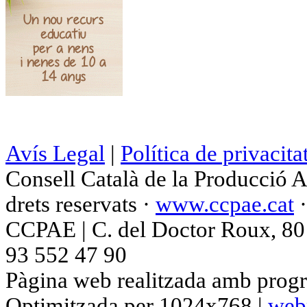
Avís Legal
|
Política de privacita
Consell Català de la Producció 
drets reservats ·
www.ccpae.cat
CCPAE | C. del Doctor Roux, 80 p
93 552 47 90
Pàgina web realitzada amb progr
Optimitzada per 1024x768 |
web