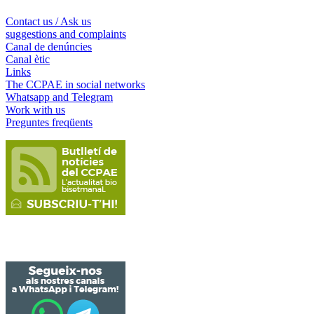
Contact us / Ask us
suggestions and complaints
Canal de denúncies
Canal ètic
Links
The CCPAE in social networks
Whatsapp and Telegram
Work with us
Preguntes freqüents