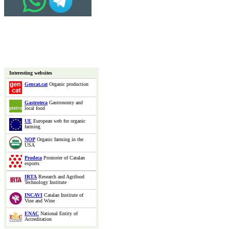
Interesting websites
Gencat.cat
Organic production
Gastroteca
Gastronomy and
local food
UE
European web for organic
farming
NOP
Organic farming in the
USA
Prodeca
Promoter of Catalan
exports
IRTA
Research and Agrifood
Technology Institute
INCAVI
Catalan Institute of
Vine and Wine
ENAC
National Entity of
Accreditation