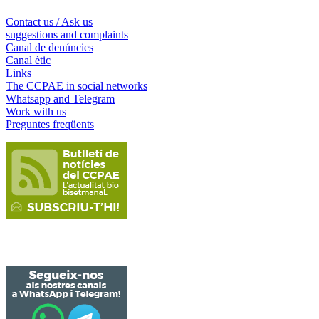
Contact us / Ask us
suggestions and complaints
Canal de denúncies
Canal ètic
Links
The CCPAE in social networks
Whatsapp and Telegram
Work with us
Preguntes freqüents