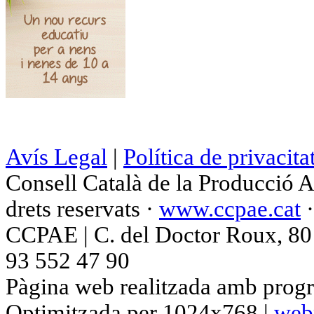
Avís Legal
|
Política de privacita
Consell Català de la Producció 
drets reservats ·
www.ccpae.cat
CCPAE | C. del Doctor Roux, 80 p
93 552 47 90
Pàgina web realitzada amb progr
Optimitzada per 1024x768 |
web