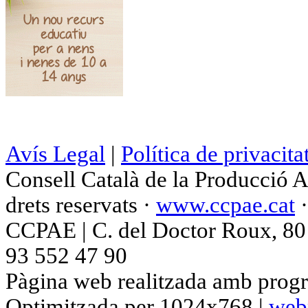
Avís Legal
|
Política de privacita
Consell Català de la Producció 
drets reservats ·
www.ccpae.cat
CCPAE | C. del Doctor Roux, 80 p
93 552 47 90
Pàgina web realitzada amb progr
Optimitzada per 1024x768 |
web