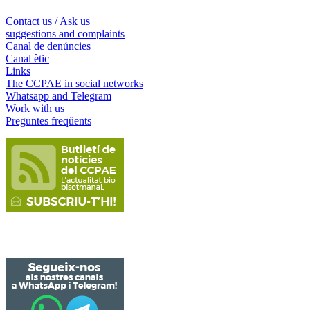
Contact us / Ask us
suggestions and complaints
Canal de denúncies
Canal ètic
Links
The CCPAE in social networks
Whatsapp and Telegram
Work with us
Preguntes freqüents