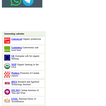
Interesting websites
Gencat.cat
Organic production
Gastroteca
Gastronomy and
local food
UE
European web for organic
farming
NOP
Organic farming in the
USA
Prodeca
Promoter of Catalan
exports
IRTA
Research and Agrifood
Technology Institute
INCAVI
Catalan Institute of
Vine and Wine
ENAC
National Entity of
Accreditation