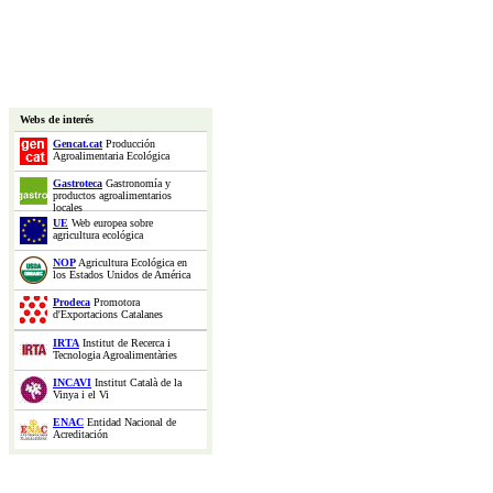
Webs de interés
Gencat.cat
Producción
Agroalimentaria Ecológica
Gastroteca
Gastronomía y
productos agroalimentarios
locales
UE
Web europea sobre
agricultura ecológica
NOP
Agricultura Ecológica en
los Estados Unidos de América
Prodeca
Promotora
d'Exportacions Catalanes
IRTA
Institut de Recerca i
Tecnologia Agroalimentàries
INCAVI
Institut Català de la
Vinya i el Vi
ENAC
Entidad Nacional de
Acreditación