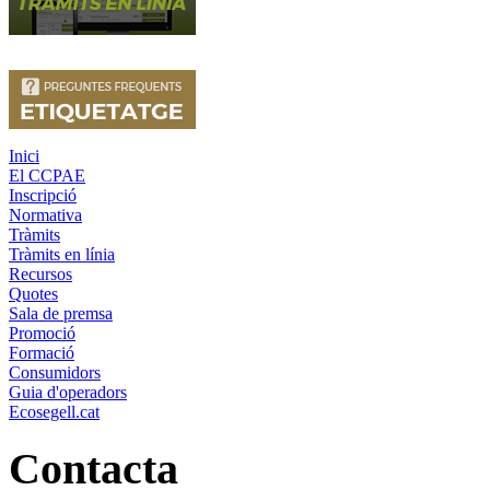
Inici
El CCPAE
Inscripció
Normativa
Tràmits
Tràmits en línia
Recursos
Quotes
Sala de premsa
Promoció
Formació
Consumidors
Guia d'operadors
Ecosegell.cat
Contacta