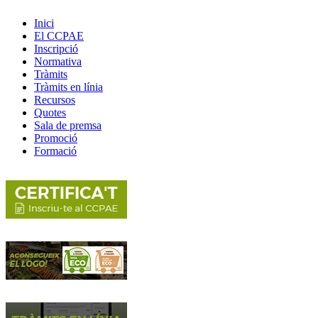
Inici
El CCPAE
Inscripció
Normativa
Tràmits
Tràmits en línia
Recursos
Quotes
Sala de premsa
Promoció
Formació