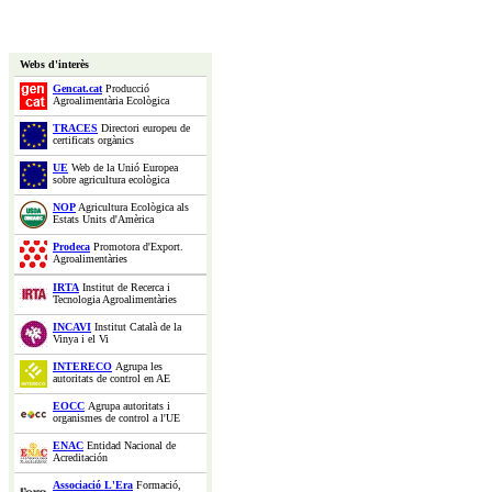
Webs d'interès
Gencat.cat
Producció
Agroalimentària Ecològica
TRACES
Directori europeu de
certificats orgànics
UE
Web de la Unió Europea
sobre agricultura ecològica
NOP
Agricultura Ecològica als
Estats Units d'Amèrica
Prodeca
Promotora d'Export.
Agroalimentàries
IRTA
Institut de Recerca i
Tecnologia Agroalimentàries
INCAVI
Institut Català de la
Vinya i el Vi
INTERECO
Agrupa les
autoritats de control en AE
EOCC
Agrupa autoritats i
organismes de control a l'UE
ENAC
Entidad Nacional de
Acreditación
Associació L'Era
Formació,